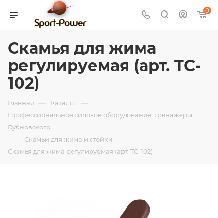
0
Скамья для жима
регулируемая (арт. TC-
102)
—
—
Главная
Каталог
Профессиональное силовое оборудование, тренажеры
Бубновского
—
—
Скамьи для жима и стойки
Скамья для жима регулируемая (арт. TC-102)