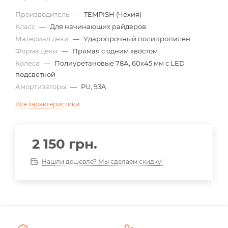
Производитель
—
TEMPISH (Чехия)
Класс
—
Для начинающих райдеров
Материал деки
—
Ударопрочный полипропилен
Форма деки
—
Прямая с одним хвостом
Колеса
—
Полиуретановые 78А, 60х45 мм с LED
подсветкой
Амортизаторы
—
PU, 93A
Все характеристики
2 150
грн.
Нашли дешевле? Мы сделаем скидку!