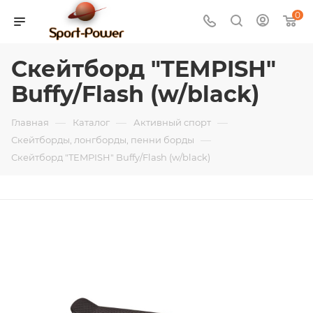
0
Скейтборд "TEMPISH"
Buffy/Flash (w/black)
—
—
—
Главная
Каталог
Активный спорт
—
Скейтборды, лонгборды, пенни борды
Скейтборд "TEMPISH" Buffy/Flash (w/black)