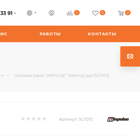
33 91
0
0
0
ВИС
РАБОТЫ
КОНТАКТЫ
—
и
Силовая рама "IMPULSE" Sterling (арт.SL7015)
Артикул:
SL7015