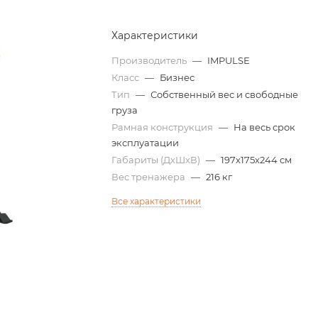
Характеристики
Производитель
—
IMPULSE
Класс
—
Бизнес
Тип
—
Собственный вес и свободные
груза
Рамная конструкция
—
На весь срок
эксплуатации
Габариты (ДхШхВ)
—
197х175х244 см
Вес тренажера
—
216 кг
Все характеристики