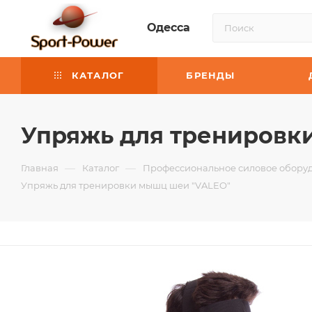
Одесса
КАТАЛОГ
БРЕНДЫ
Упряжь для тренировк
—
—
Главная
Каталог
Профессиональное силовое оборуд
Упряжь для тренировки мышц шеи "VALEO"