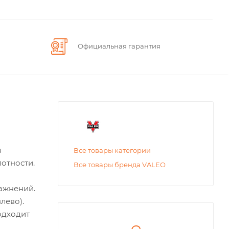
Официальная гарантия
я
Все товары категории
отности.
Все товары бренда VALEO
ажнений.
лево).
одходит