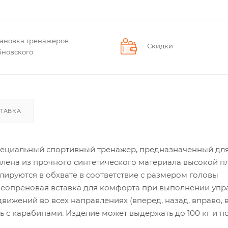
тановка тренажеров
Скидки
бновского
ТАВКА
ециальный спортивный тренажер, предназначенный дл
лена из прочного синтетического материала высокой пл
ируются в обхвате в соответствие с размером головы
 неопреновая вставка для комфорта при выполнении упр
ижений во всех направлениях (вперед, назад, вправо, в
ь с карабинами. Изделие может выдержать до 100 кг и п