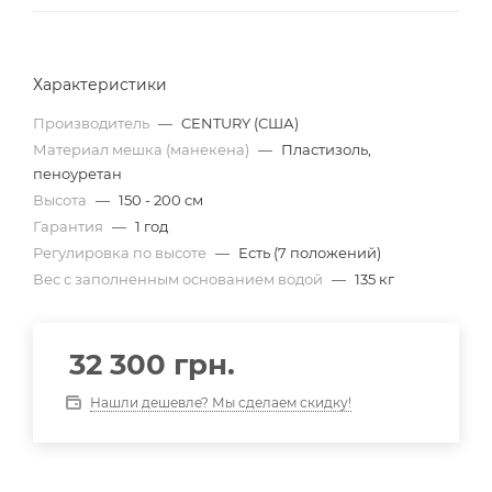
Характеристики
Производитель
—
CENTURY (США)
Материал мешка (манекена)
—
Пластизоль,
пеноуретан
Высота
—
150 - 200 см
Гарантия
—
1 год
Регулировка по высоте
—
Есть (7 положений)
Вес с заполненным основанием водой
—
135 кг
32 300
грн.
Нашли дешевле? Мы сделаем скидку!