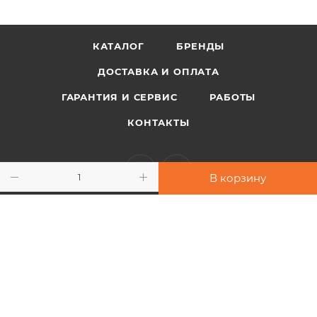
КАТАЛОГ
БРЕНДЫ
ДОСТАВКА И ОПЛАТА
ГАРАНТИЯ И СЕРВИС
РАБОТЫ
КОНТАКТЫ
В корзину
+38 097 948 33 91
info@sport-power.com.ua
г. Одесса, ул. Бувалкина, 60
Подписаться на рассылку