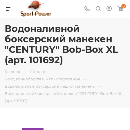
0
Водоналивной
боксерский манекен
"CENTURY" Bob-Box XL
(арт. 101692)
—
—
Главная
Каталог
—
Бокс, единоборства, маты спортивные
—
Водоналивные боксерские мешки, манекены
Водоналивной боксерский манекен "CENTURY" Bob-Box XL
(арт. 101692)