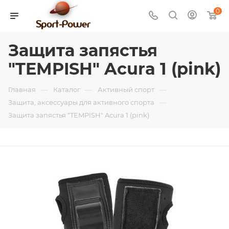
0
Защита запястья
"TEMPISH" Acura 1 (pink)
—
—
—
Главная
Каталог
Активный спорт
—
Защита, аксессуары для активного спорта
Защита запястья "TEMPISH" Acura 1 (pink)