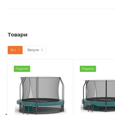
Товари
Всі
5
Батути
5
Радимо
Радимо