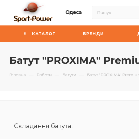
Одеса
КАТАЛОГ
БРЕНДИ
Батут "PROXIMA" Premi
—
—
—
Головна
Роботи
Батути
Батут "PROXIMA" Premiu
Складання батута.