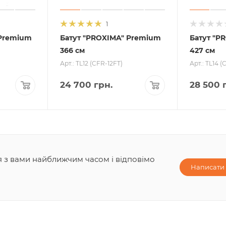
1
 Premium
Батут "PROXIMA" Premium
Батут "P
366 см
427 см
Арт.: TL12 (CFR-12FT)
Арт.: TL14 (
24 700
грн.
28 500
г
ся з вами найближчим часом і відповімо
Написати