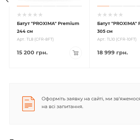
Батут "PROXIMA" Premium
Батут "PROXIMA"
244 см
305 см
Арт.: TL8 (CFR-8FT)
Арт.: TL10 (CFR-10FT)
15 200
грн.
18 999
грн.
Оформіть заявку на сайті, ми зв'яжемо
на всі запитання.