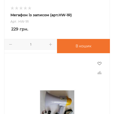
Мегафон із записом (арт.HW-1R)
Арт.: HW-1R
229
грн.
В кошик