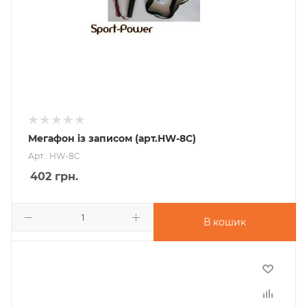
Мегафон із записом (арт.HW-8C)
Арт.: HW-8C
402
грн.
В кошик