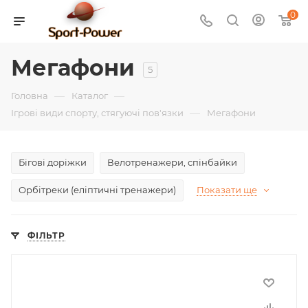
0
Мегафони
5
—
—
Головна
Каталог
—
Ігрові види спорту, стягуючі пов'язки
Мегафони
Бігові доріжки
Велотренажери, спінбайки
Орбітреки (еліптичні тренажери)
Показати ще
ФІЛЬТР