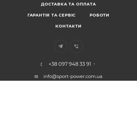
ДОСТАВКА ТА ОПЛАТА
ГАРАНТІЯ ТА СЕРВІС
РОБОТИ
КОНТАКТИ
+38 097 948 33 91
info@sport-power.com.ua
м. Одеса, вул. Бувалкіна, 60
Підписатися на розсилку
2026 © Інтернет-магазин "Sport-Power"