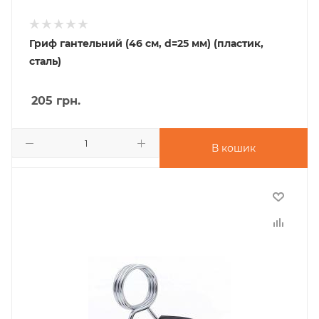
Гриф гантельний (46 см, d=25 мм) (пластик,
сталь)
205
грн.
В кошик