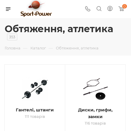
0
Обтяження, атлетика
353
—
—
Головна
Каталог
Обтяження, атлетика
Гантелі, штанги
Диски, грифи,
замки
111 товарів
116 товарів