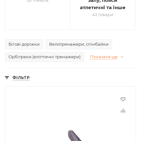
залу, пояси
26 товарів
атлетичні та інше
42 товари
Бігові доріжки
Велотренажери, спінбайки
Орбітреки (еліптичні тренажери)
Показати ще
ФІЛЬТР