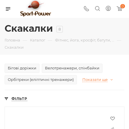
0
Скакалки
8
—
—
—
Головна
Каталог
Фітнес, йога, кросфіт, батути, ...
Скакалки
Бігові доріжки
Велотренажери, спінбайки
Орбітреки (еліптичні тренажери)
Показати ще
ФІЛЬТР