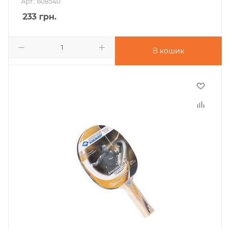
Арт.: 608540
233
грн.
В кошик