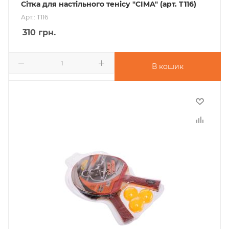
Сітка для настільного тенісу "CIMA" (арт. T116)
Арт.: T116
310
грн.
В кошик