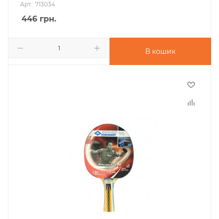
Арт.: 713034
446
грн.
В кошик