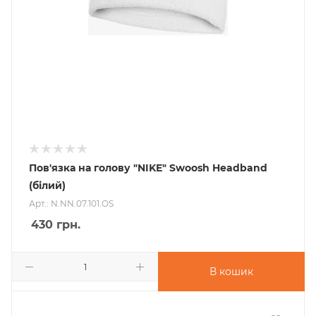
Пов'язка на голову "NIKE" Swoosh Headband
(білий)
Арт.: N.NN.07.101.OS
430
грн.
В кошик