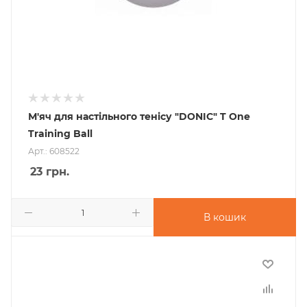
М'яч для настільного тенісу "DONIC" T One
Training Ball
Арт.: 608522
23
грн.
В кошик