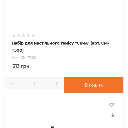
Набір для настільного тенісу "CIMA" (арт. CM-
T500)
Арт.: CM-T500
313
грн.
В кошик