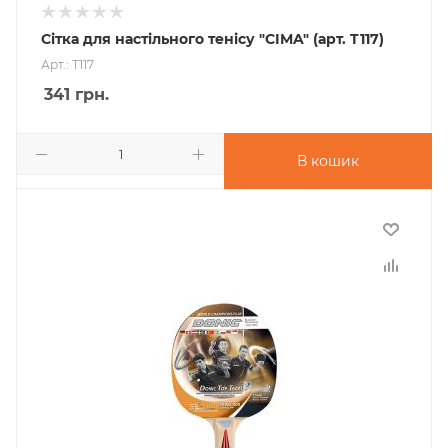
Сітка для настільного тенісу "CIMA" (арт. T117)
Арт.: T117
341
грн.
В кошик