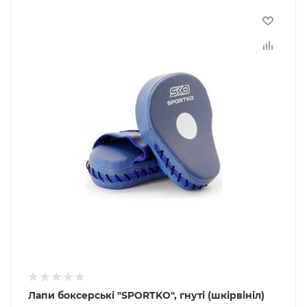
Лапи боксерські "SPORTKO", гнуті (шкірвініл)