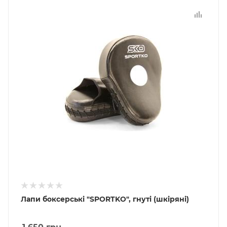
Лапи боксерські "SPORTKO", гнуті (шкіряні)