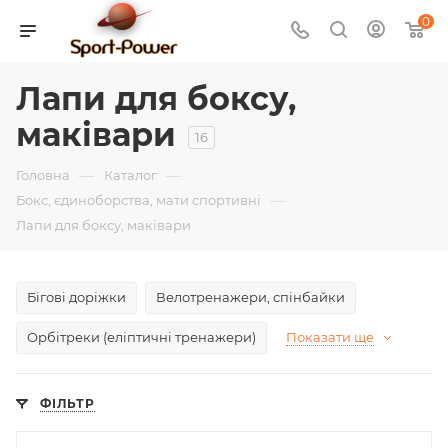
0
Лапи для боксу,
маківари
16
—
—
Головна
Каталог
—
Бокс, єдиноборства, мати спортивні
Лапи для боксу, маківари
Бігові доріжки
Велотренажери, спінбайки
Орбітреки (еліптичні тренажери)
Показати ще
ФІЛЬТР