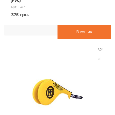
(PVC)
Арт.: 5489
375
грн.
В кошик