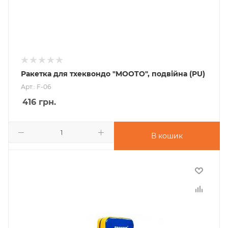
Ракетка для тхеквондо "MOOTO", подвійна (PU)
Арт.: F-06
416
грн.
В кошик