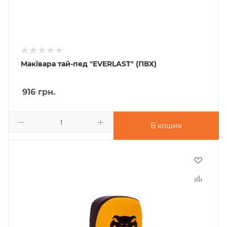
Маківара тай-пед "EVERLAST" (ПВХ)
916
грн.
В кошик