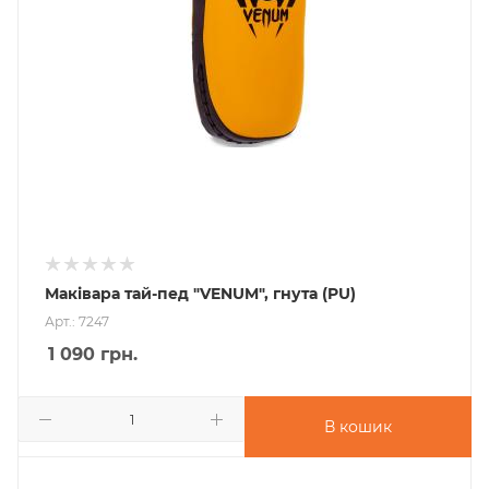
Маківара тай-пед "VENUM", гнута (PU)
Арт.: 7247
1 090
грн.
В кошик