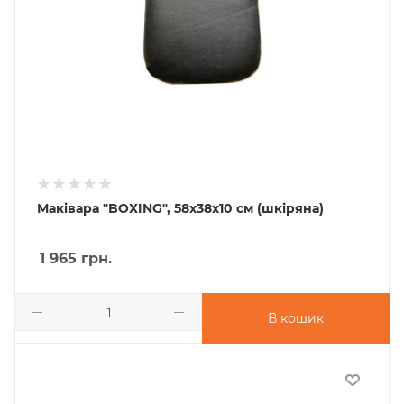
Маківара "BOXING", 58х38х10 см (шкіряна)
1 965
грн.
В кошик