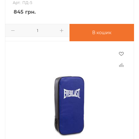
Арт.: ПД-5
845
грн.
В кошик