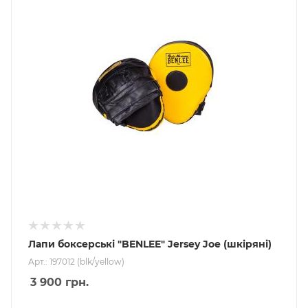
Лапи боксерські "BENLEE" Jersey Joe (шкіряні)
Арт.: 197012 (blk/yellow)
3 900
грн.