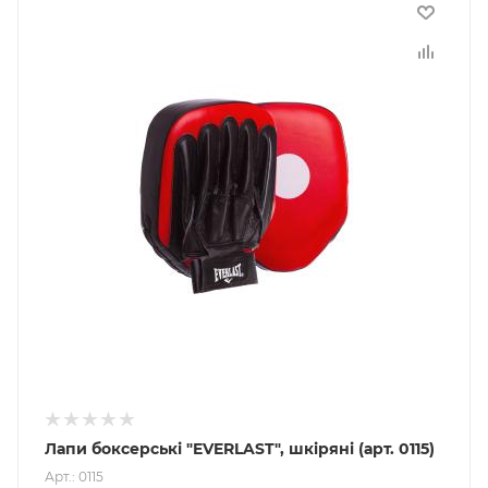
Лапи боксерські "EVERLAST", шкіряні (арт. 0115)
Арт.: 0115