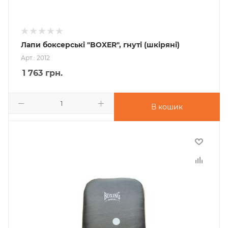
Лапи боксерські "BOXER", гнуті (шкіряні)
Арт.: 2012
1 763
грн.
В кошик