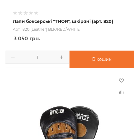
Лапи боксерські "THOR", шкіряні (арт. 820)
Арт.: 820 (Leather) BLK/RED/WHITE
3 050
грн.
В кошик