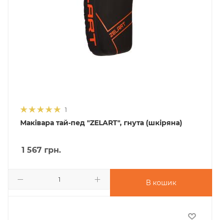
1
Маківара тай-пед "ZELART", гнута (шкіряна)
1 567
грн.
В кошик