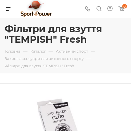
0
Фільтри для взуття
"TEMPISH" Fresh
—
—
—
Головна
Каталог
Активний спорт
—
Захист, аксесуари для активного спорту
Фільтри для взуття "TEMPISH" Fresh