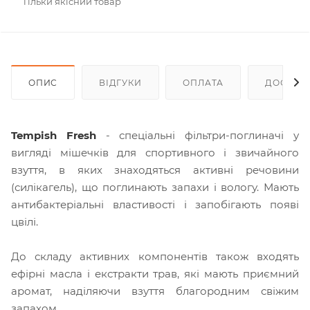
Тільки якісний товар
ОПИС
ВІДГУКИ
ОПЛАТА
ДОСТАВ
Tempish Fresh
- спеціальні фільтри-поглиначі у
вигляді мішечків для спортивного і звичайного
взуття, в яких знаходяться активні речовини
(силікагель), що поглинають запахи і вологу. Мають
антибактеріальні властивості і запобігають появі
цвілі.
До складу активних компонентів також входять
ефірні масла і екстракти трав, які мають приємний
аромат, наділяючи взуття благородним свіжим
запахом.