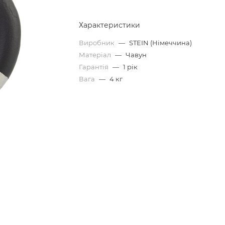
Характеристики
Виробник
—
STEIN (Німеччина)
Матеріал
—
Чавун
Гарантія
—
1 рік
Вага
—
4 кг