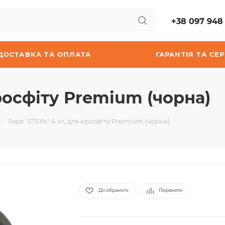
+38 097 948 
ДОСТАВКА ТА ОПЛАТА
ГАРАНТІЯ ТА СЕР
кросфіту Premium (чорна)
—
Гиря "STEIN" 4 кг, для кросфіту Premium (чорна)
До обраного
Порівняти