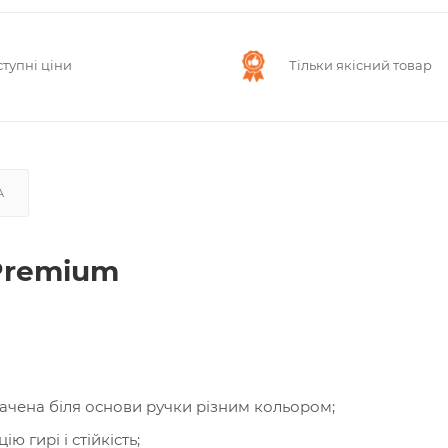
тупні ціни
Тільки якісний товар
А
 Premium
начена біля основи ручки різним кольором;
 гирі і стійкість;