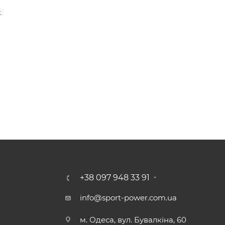
.
+38 097 948 33 91
info@sport-power.com.ua
м. Одеса, вул. Бувалкіна, 60