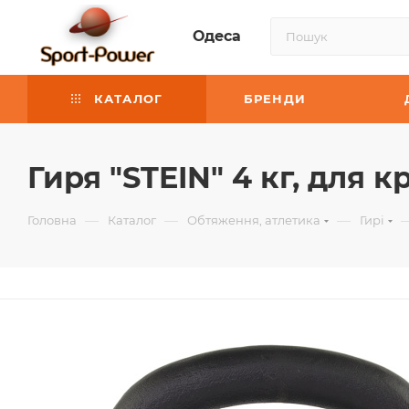
Одеса
КАТАЛОГ
БРЕНДИ
Гиря "STEIN" 4 кг, для 
—
—
—
Головна
Каталог
Обтяження, атлетика
Гирі