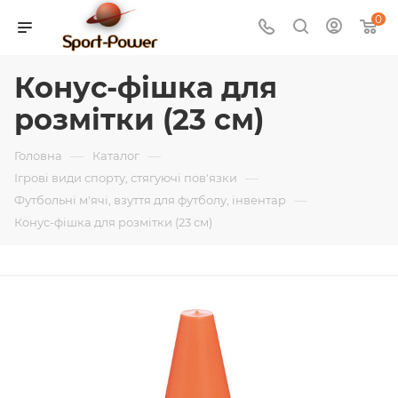
0
Конус-фішка для
розмітки (23 см)
—
—
Головна
Каталог
—
Ігрові види спорту, стягуючі пов'язки
—
Футбольні м'ячі, взуття для футболу, інвентар
Конус-фішка для розмітки (23 см)