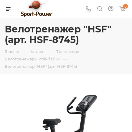
0
Велотренажер "HSF"
(арт. HSF-8745)
—
—
—
Головна
Каталог
Тренажери
—
Велотренажери, спінбайки
Велотренажер "HSF" (арт. HSF-8745)