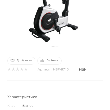
До обраного
Порівняти
HSF
Артикул:
HSF-8745
Характеристики
Клас
—
Бізнес