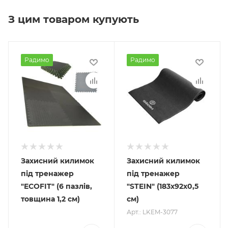
З цим товаром купують
Радимо
Радимо
Захисний килимок
Захисний килимок
під тренажер
під тренажер
"ECOFIT" (6 пазлів,
"STEIN" (183х92х0,5
товщина 1,2 см)
см)
Арт.: LKEM-3077